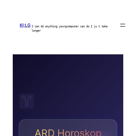
KI;LG
I can do anything yourgcomputer can do I ju t take
longer
ARD Horoskop