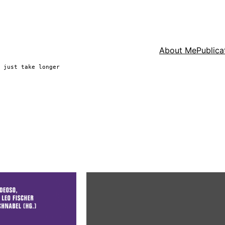
About Me
Publica
 just take longer