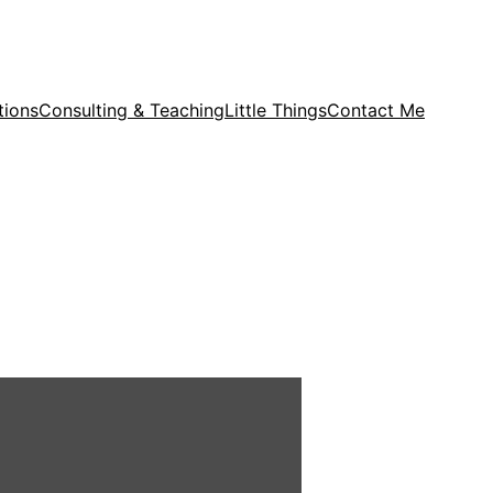
tions
Consulting & Teaching
Little Things
Contact Me